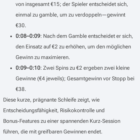
von insgesamt €15; der Spieler entscheidet sich,
einmal zu gamble, um zu verdoppeln—gewinnt
€30.
0:08–0:09
: Nach dem Gamble entscheidet er sich,
den Einsatz auf €2 zu erhöhen, um den möglichen
Gewinn zu maximieren.
0:09–0:10
: Zwei Spins zu €2 ergeben zwei kleine
Gewinne (€4 jeweils); Gesamtgewinn vor Stopp bei
€38.
Diese kurze, prägnante Schleife zeigt, wie
Entscheidungsfähigkeit, Risikokontrolle und
Bonus‑Features zu einer spannenden Kurz‑Session
führen, die mit greifbaren Gewinnen endet.