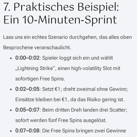
7. Praktisches Beispiel:
Ein 10‑Minuten‑Sprint
Lass uns ein echtes Szenario durchgehen, das alles oben
Besprochene veranschaulicht.
0:00–0:02
: Spieler loggt sich ein und wählt
„Lightning Strike“, einen high‑volatility Slot mit
sofortigen Free Spins.
0:02–0:05
: Setzt €1; dreht zweimal ohne Gewinn;
Einsätze bleiben bei €1, da das Risiko gering ist.
0:05–0:07
: Beim dritten Dreh landen drei Scatter;
sofort werden fünf Free Spins ausgelöst.
0:07–0:08
: Die Free Spins bringen zwei Gewinne