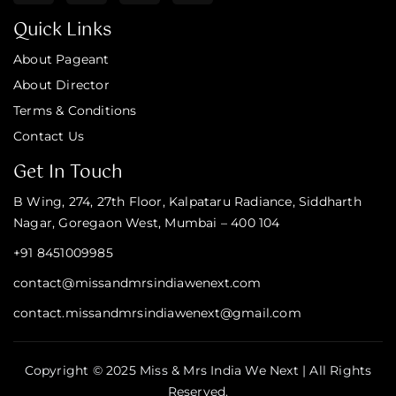
Quick Links
About Pageant
About Director
Terms & Conditions
Contact Us
Get In Touch
B Wing, 274, 27th Floor, Kalpataru Radiance, Siddharth
Nagar, Goregaon West, Mumbai – 400 104
+91 8451009985
contact@missandmrsindiawenext.com
contact.missandmrsindiawenext@gmail.com
Copyright © 2025 Miss & Mrs India We Next | All Rights
Reserved.