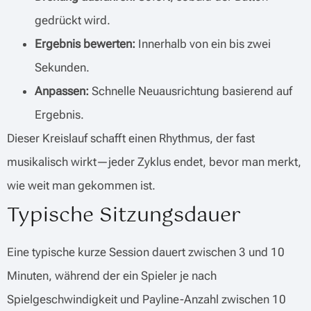
gedrückt wird.
Ergebnis bewerten:
Innerhalb von ein bis zwei
Sekunden.
Anpassen:
Schnelle Neuausrichtung basierend auf
Ergebnis.
Dieser Kreislauf schafft einen Rhythmus, der fast
musikalisch wirkt—jeder Zyklus endet, bevor man merkt,
wie weit man gekommen ist.
Typische Sitzungsdauer
Eine typische kurze Session dauert zwischen 3 und 10
Minuten, während der ein Spieler je nach
Spielgeschwindigkeit und Payline-Anzahl zwischen 10