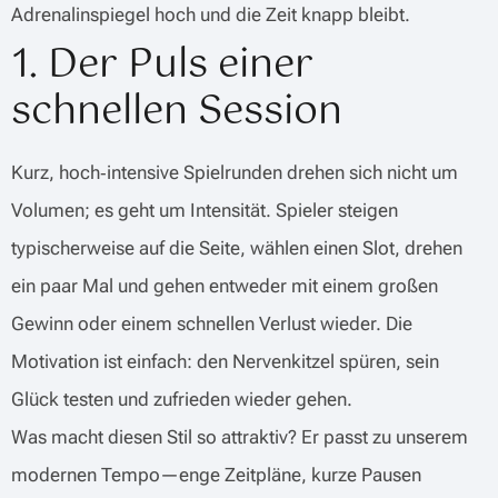
Adrenalinspiegel hoch und die Zeit knapp bleibt.
1. Der Puls einer
schnellen Session
Kurz, hoch‑intensive Spielrunden drehen sich nicht um
Volumen; es geht um Intensität. Spieler steigen
typischerweise auf die Seite, wählen einen Slot, drehen
ein paar Mal und gehen entweder mit einem großen
Gewinn oder einem schnellen Verlust wieder. Die
Motivation ist einfach: den Nervenkitzel spüren, sein
Glück testen und zufrieden wieder gehen.
Was macht diesen Stil so attraktiv? Er passt zu unserem
modernen Tempo—enge Zeitpläne, kurze Pausen