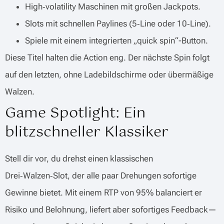
High‑volatility Maschinen mit großen Jackpots.
Slots mit schnellen Paylines (5‑Line oder 10‑Line).
Spiele mit einem integrierten „quick spin“-Button.
Diese Titel halten die Action eng. Der nächste Spin folgt
auf den letzten, ohne Ladebildschirme oder übermäßige
Walzen.
Game Spotlight: Ein
blitzschneller Klassiker
Stell dir vor, du drehst einen klassischen
Drei‑Walzen‑Slot, der alle paar Drehungen sofortige
Gewinne bietet. Mit einem RTP von 95% balanciert er
Risiko und Belohnung, liefert aber sofortiges Feedback—