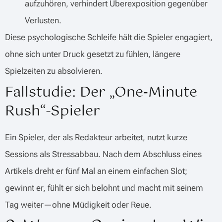
aufzuhören, verhindert Überexposition gegenüber
Verlusten.
Diese psychologische Schleife hält die Spieler engagiert,
ohne sich unter Druck gesetzt zu fühlen, längere
Spielzeiten zu absolvieren.
Fallstudie: Der „One‑Minute
Rush“-Spieler
Ein Spieler, der als Redakteur arbeitet, nutzt kurze
Sessions als Stressabbau. Nach dem Abschluss eines
Artikels dreht er fünf Mal an einem einfachen Slot;
gewinnt er, fühlt er sich belohnt und macht mit seinem
Tag weiter—ohne Müdigkeit oder Reue.