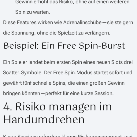
Gewinn erhöht das Risiko, ohne auf einen weiteren
Spin zu warten.
Diese Features wirken wie Adrenalinschübe—sie steigern
die Spannung, ohne die Spielzeit zu verlängern.
Beispiel: Ein Free Spin‑Burst
Ein Spieler landet beim ersten Spin eines neuen Slots drei
Scatter‑Symbole. Der Free Spin‑Modus startet sofort und
gewährt fünf schnelle Spins, die einen großen Gewinn
bringen könnten—perfekt für eine kurze Session.
4. Risiko managen im
Handumdrehen
Kurze Sessions erfordern kluges Risikomanagement, weil